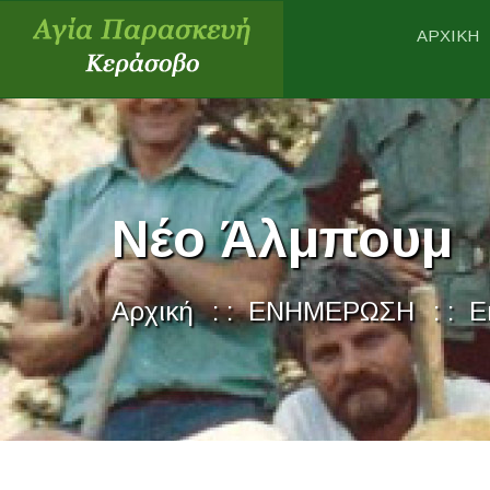
ΑΡΧΙΚΗ
Νέο Άλμπουμ
Αρχική
ΕΝΗΜΕΡΩΣΗ
Ε